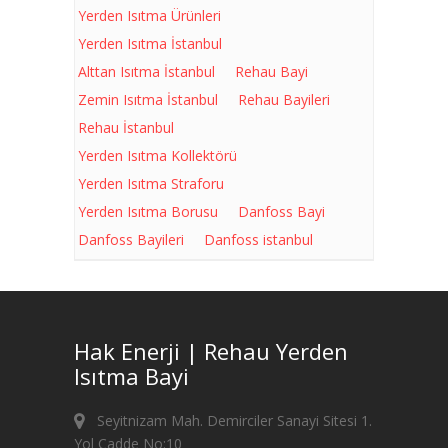
Yerden Isıtma Ürünleri
Yerden Isıtma İstanbul
Alttan Isıtma İstanbul
Rehau Bayi
Zemin Isıtma İstanbul
Rehau Bayileri
Rehau İstanbul
Yerden Isıtma Kollektörü
Yerden Isıtma Straforu
Yerden Isıtma Borusu
Danfoss Bayi
Danfoss Bayileri
Danfoss istanbul
Hak Enerji | Rehau Yerden
Isıtma Bayi
Seyitnizam Mah. Demirciler Sanayi Sitesi 1.
Yol Cadde No:10