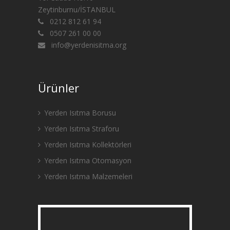
Zeytinburnu/İSTANBUL
0212 812 61 94
0507 261 00 00
info@yerdenisitma.org
Ürünler
Yerden Isıtma Borusu
Yerden Isıtma Straforu
Yerden Isıtma Kollektörleri
Yerden Isıtma Otomasyon
Yerden Isıtma Malzemeleri