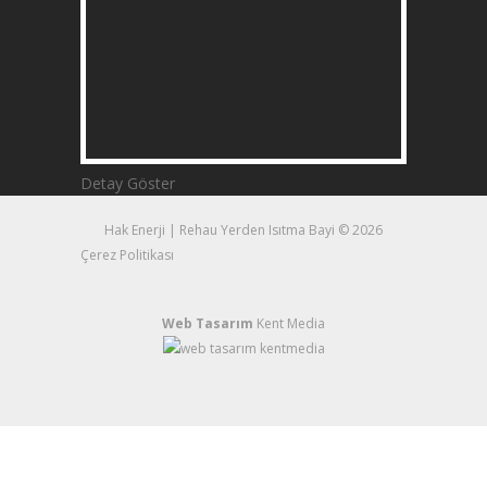
Detay Göster
Hak Enerji | Rehau Yerden Isıtma Bayi © 2026
Çerez Politikası
Web Tasarım
Kent Media