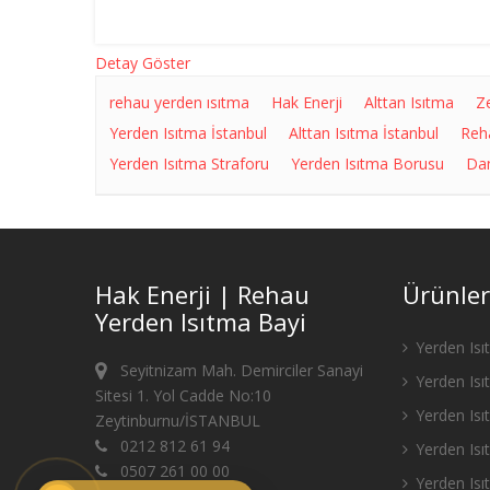
Detay Göster
rehau yerden ısıtma
Hak Enerji
Alttan Isıtma
Z
Yerden Isıtma İstanbul
Alttan Isıtma İstanbul
Reh
Yerden Isıtma Straforu
Yerden Isıtma Borusu
Dan
Hak Enerji | Rehau
Ürünler
Yerden Isıtma Bayi
Yerden Isı
Seyitnizam Mah. Demirciler Sanayi
Yerden Isı
Sitesi 1. Yol Cadde No:10
Yerden Isıt
Zeytinburnu/İSTANBUL
0212 812 61 94
Yerden Is
0507 261 00 00
Yerden Isı