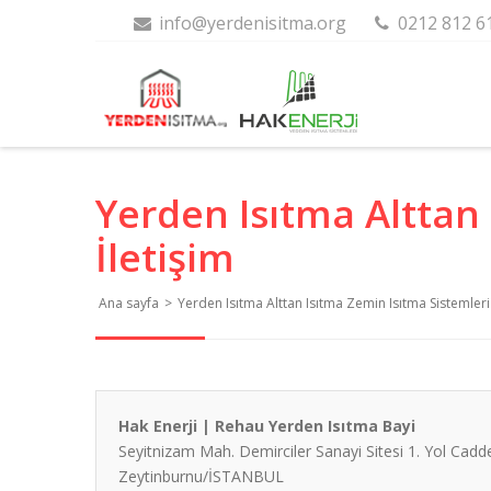
info@yerdenisitma.org
0212 812 6
Yerden Isıtma Alttan 
İletişim
Ana sayfa
>
Yerden Isıtma Alttan Isıtma Zemin Isıtma Sistemleri 
Hak Enerji | Rehau Yerden Isıtma Bayi
Seyitnizam Mah. Demirciler Sanayi Sitesi 1. Yol Cad
Zeytinburnu/İSTANBUL