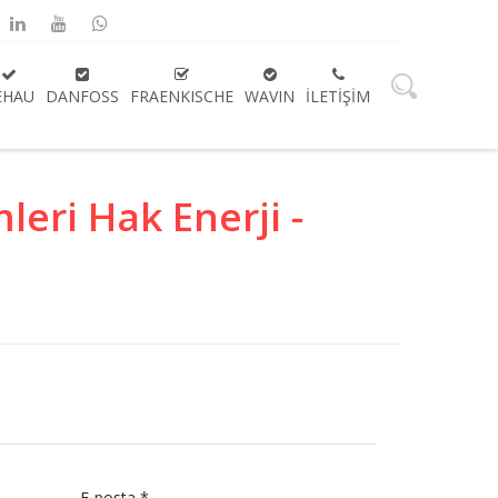
EHAU
DANFOSS
FRAENKISCHE
WAVIN
İLETIŞIM
leri Hak Enerji -
E-posta
*