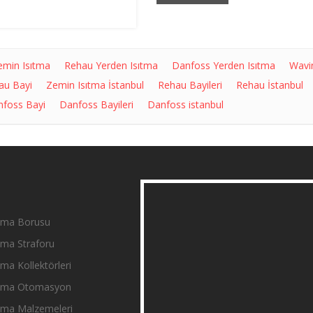
emin Isıtma
Rehau Yerden Isıtma
Danfoss Yerden Isıtma
Wavi
au Bayi
Zemin Isıtma İstanbul
Rehau Bayileri
Rehau İstanbul
foss Bayi
Danfoss Bayileri
Danfoss istanbul
tma Borusu
tma Straforu
ma Kollektörleri
ıtma Otomasyon
tma Malzemeleri