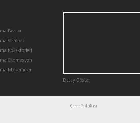
tma Borusu
tma Straforu
ma Kollektörleri
ıtma Otomasyon
tma Malzemeleri
Detay Göster
Çerez Politikası