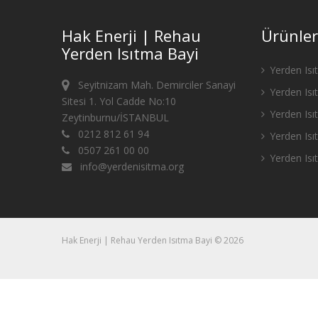
Hak Enerji | Rehau
Ürünler
Yerden Isıtma Bayi
Yerden Isı
Seyitnizam Mah. Demirciler Sanayi
Yerden Isı
Sitesi 1. Yol Cadde No:10
Yerden Isıt
Zeytinburnu/İSTANBUL
0212 812 61 94
Yerden Is
0507 261 00 00
Yerden Isı
info@yerdenisitma.org
Hak Enerji | Rehau Yerden Isıtma Bayi © 2026