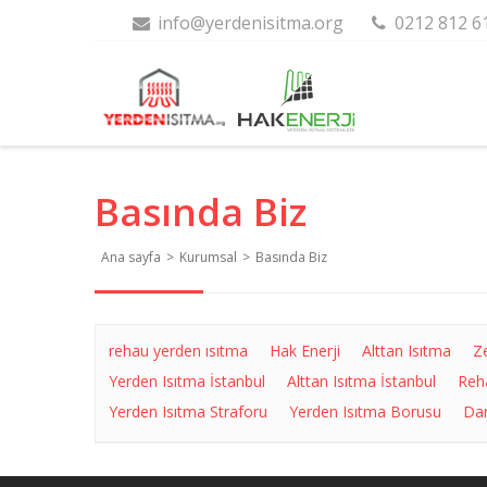
info@yerdenisitma.org
0212 812 6
Basında Biz
Ana sayfa
>
Kurumsal
>
Basında Biz
rehau yerden ısıtma
Hak Enerji
Alttan Isıtma
Z
Yerden Isıtma İstanbul
Alttan Isıtma İstanbul
Reh
Yerden Isıtma Straforu
Yerden Isıtma Borusu
Dan