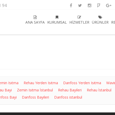
1 94
ANA SAYFA
KURUMSAL
HIZMETLER
ÜRÜNLER
R
emin Isıtma
Rehau Yerden Isıtma
Danfoss Yerden Isıtma
Wavi
au Bayi
Zemin Isıtma İstanbul
Rehau Bayileri
Rehau İstanbul
foss Bayi
Danfoss Bayileri
Danfoss istanbul