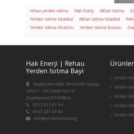
rehau yerden ısıtma
Hak Enerji
Alttan Isıtma
Z
Yerden Isıtma İstanbul
Alttan Isıtma İstanbul
Reh
Yerden Isıtma Straforu
Yerden Isıtma Borusu
Dan
Hak Enerji | Rehau
Ürünler
Yerden Isıtma Bayi
Yerden Isı
Seyitnizam Mah. Demirciler Sanayi
Yerden Isı
Sitesi 1. Yol Cadde No:10
Yerden Isıt
Zeytinburnu/İSTANBUL
0212 812 61 94
Yerden Is
0507 261 00 00
Yerden Isı
info@yerdenisitma.org