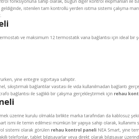
trol fonksiyonuna sahip olarak, bugün diğer kontrol ekipmanları ile bağ
geldiğinde, istenilen tam kontrollü yerden ısıtma sistemi çalışma mantı
r.
eli
mostatı ve maksimum 12 termostatik vana bağlantısı için ideal bir şekil
rken, yine entegre sigortaya sahiptir.
nel, sıkıştırmalı bağlantılar vasıtası ile vida kullanılmadan bağlantı ge
rafo bağlantısı ile sağlıklı bir çalışma gerçekleştirmek için
rehau kontr
neli
mek üzerine kurulu olmakla birlikte marka tarafından da kablosuz şekil
rt ismi ile temin edilmesi mümkün bir yapıya sahip olarak, kullanımı se
trol sistemi olarak görülen
rehau kontrol paneli
NEA Smart, yine term
ıllı telefonlar, tablet bilgisayarlar veya direkt olarak bilgisayar üzerin