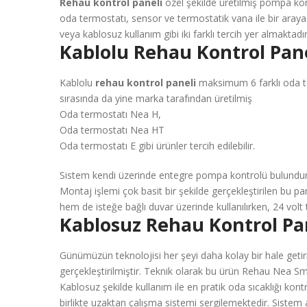
Rehau kontrol paneli
özel şekilde üretilmiş pompa kon
oda termostatı, sensor ve termostatik vana ile bir araya 
veya kablosuz kullanım gibi iki farklı tercih yer almaktadı
Kablolu Rehau Kontrol Pan
Kablolu
rehau kontrol paneli
maksimum 6 farklı oda ter
sırasında da yine marka tarafından üretilmiş
Oda termostatı Nea H,
Oda termostatı Nea HT
Oda termostatı E gibi ürünler tercih edilebilir.
Sistem kendi üzerinde entegre pompa kontrolü bulunduru
Montaj işlemi çok basit bir şekilde gerçekleştirilen bu pa
hem de isteğe bağlı duvar üzerinde kullanılırken, 24 volt t
Kablosuz Rehau Kontrol Pa
Günümüzün teknolojisi her şeyi daha kolay bir hale getir
gerçekleştirilmiştir. Teknik olarak bu ürün Rehau Nea Sma
Kablosuz şekilde kullanım ile en pratik oda sıcaklığı kon
birlikte uzaktan çalışma sistemi sergilemektedir. Sistem ak