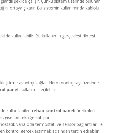
lantılı şekilde çalışır. Çünkü sistem üzerinde bulunan
ğını ortaya çıkarır. Bu sistemin kullanımında kablolu
de kullanılabilir. Bu kullanımın gerçekleştirilmesi
rçekleştirme avantajı sağlar. Hem montaj rayı üzerinde
ol paneli
kullanımı seçilebilir.
de kullanılabilen
rehau kontrol paneli
üretimleri
zgisel bir tekniğe sahiptir.
ostatik vana oda termostatı ve sensor bağlantıları ile
den kontrol gerçekleştirmek açısından tercih edilebilir.