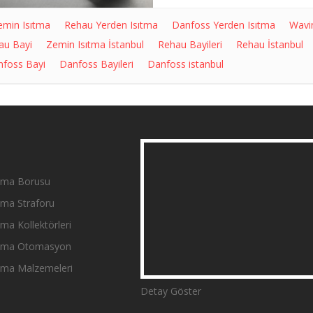
emin Isıtma
Rehau Yerden Isıtma
Danfoss Yerden Isıtma
Wavi
au Bayi
Zemin Isıtma İstanbul
Rehau Bayileri
Rehau İstanbul
foss Bayi
Danfoss Bayileri
Danfoss istanbul
tma Borusu
tma Straforu
ma Kollektörleri
ıtma Otomasyon
tma Malzemeleri
Detay Göster