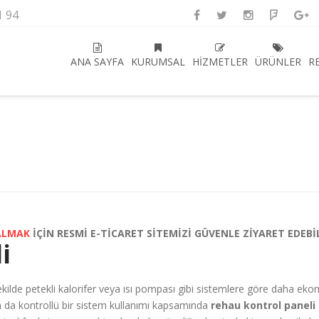
1 94
ANA SAYFA
KURUMSAL
HIZMETLER
ÜRÜNLER
R
i
ALMAK
İÇİN RESMİ E-TİCARET SİTEMİZİ GÜVENLE ZİYARET EDEBİ
i
kilde petekli kalorifer veya ısı pompası gibi sistemlere göre daha ekono
an da kontrollü bir sistem kullanımı kapsamında
rehau kontrol paneli