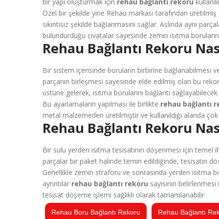
bir yapı oluşturmak için
rehau bağlantı rekoru
kullanılı
Özel bir şekilde yine Rehau markası tarafından üretilmiş
sıkıntısız şekilde bağlanmasını sağlar. Aslında aynı parça
bulundurduğu cıvatalar sayesinde zemin ısıtma borularını
Rehau Bağlantı Rekoru Nasıl
Bir sistem içerisinde boruların birbirine bağlanabilmesi
parçanın birleşmesi sayesinde elde edilmiş olan bu rekor,
üstüne gelerek, ısıtma borularını bağlantı sağlayabilecek ş
Bu ayarlamaların yapılması ile birlikte
rehau bağlantı r
metal malzemeden üretilmiştir ve kullanıldığı alanda çok 
Rehau Bağlantı Rekoru Nası
Bir sulu yerden ısıtma tesisatının döşenmesi için temel ih
parçalar bir paket halinde temin edildiğinde, tesisatın dö
Genellikle zemin straforu ve sonrasında yerden ısıtma bor
ayrıntılar
rehau bağlantı rekoru
sayısının belirlenmesi i
tesisat döşeme işlemi sağlıklı olarak tamamlanabilir
Rehau Boru Bağlantı Rekoru
Rehau Bağlantı Re