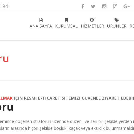
1 94
ANA SAYFA
KURUMSAL
HIZMETLER
ÜRÜNLER
R
ru
ALMAK
İÇİN RESMİ E-TİCARET SİTEMİZİ GÜVENLE ZİYARET EDEBİ
oru
eminde döşenen straforun üzerinde düzenli ve seri bir şekilde yerden 
ruların arasında hiçbir şekilde boşluk, kaçak veya eksiklik bulunmamalıd