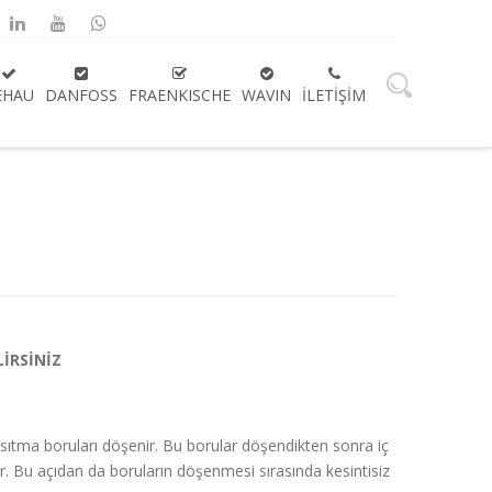
EHAU
DANFOSS
FRAENKISCHE
WAVIN
İLETIŞIM
LİRSİNİZ
ısıtma boruları döşenir. Bu borular döşendikten sonra iç
ır. Bu açıdan da boruların döşenmesi sırasında kesintisiz