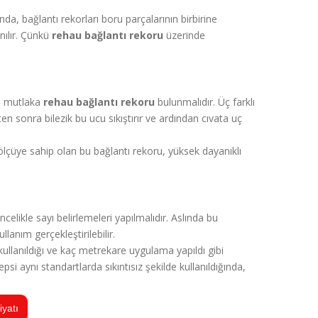
a, bağlantı rekorları boru parçalarının birbirine
nılır. Çünkü
rehau bağlantı rekoru
üzerinde
da mutlaka
rehau bağlantı rekoru
bulunmalıdır. Üç farklı
n sonra bilezik bu ucu sıkıştırır ve ardından cıvata uç
ir ölçüye sahip olan bu bağlantı rekoru, yüksek dayanıklı
celikle sayı belirlemeleri yapılmalıdır. Aslında bu
lanım gerçekleştirilebilir.
ullanıldığı ve kaç metrekare uygulama yapıldı gibi
psi aynı standartlarda sıkıntısız şekilde kullanıldığında,
yatı