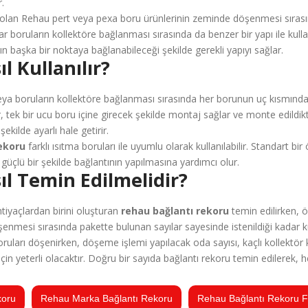
r.
 olan Rehau pert veya pexa boru ürünlerinin zeminde döşenmesi sırasınd
lar boruların kollektöre bağlanması sırasında da benzer bir yapı ile kulla
n başka bir noktaya bağlanabileceği şekilde gerekli yapıyı sağlar.
 Kullanılır?
 veya boruların kollektöre bağlanması sırasında her borunun uç kısmın
 tek bir ucu boru içine girecek şekilde montaj sağlar ve monte edildikte
ekilde ayarlı hale getirir.
ekoru
farklı ısıtma boruları ile uyumlu olarak kullanılabilir. Standart b
güçlü bir şekilde bağlantının yapılmasına yardımcı olur.
l Temin Edilmelidir?
tiyaçlardan birini oluşturan
rehau bağlantı rekoru
temin edilirken, ön
şenmesi sırasında pakette bulunan sayılar sayesinde istenildiği kadar kul
uları döşenirken, döşeme işlemi yapılacak oda sayısı, kaçlı kollektör k
çin yeterli olacaktır. Doğru bir sayıda bağlantı rekoru temin edilerek, he
koru
Rehau Marka Bağlantı Rekoru
Rehau Bağlantı Rekoru Fi