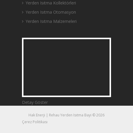
Yerden Isıtma Kollektörleri
Yerden Isıtma Otomasyon
Yerden Isıtma Malzemeleri
Detay Göster
Hak Enerji | Rehau Yerden Isıtma Bayi © 2026
Çerez Politikası