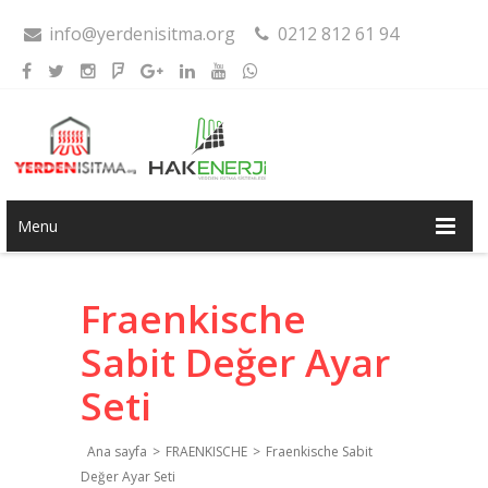
info@yerdenisitma.org
0212 812 61 94
Menu
Fraenkische
Sabit Değer Ayar
Seti
Ana sayfa
>
FRAENKISCHE
>
Fraenkische Sabit
Değer Ayar Seti