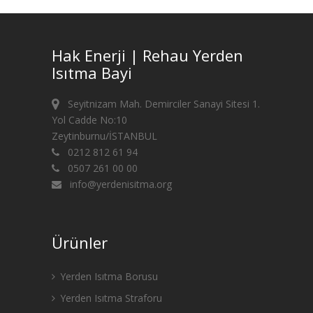
Hak Enerji | Rehau Yerden
Isıtma Bayi
Seyitnizam Mah. Demirciler Sanayi Sitesi 1.
Yol Cadde No:10
Zeytinburnu/İSTANBUL
0212 812 61 94
0507 261 00 00
info@yerdenisitma.org
Ürünler
Yerden Isıtma Borusu
Yerden Isıtma Straforu