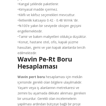
•Kangal şeklinde paketlenir.
•Kimyasal madde içermez.
•Kılıflı ve kılıfsız seçenekleri mevcuttur.
•İletkenlik katsayısı 0.42 - 0.48 W/mk ‘dir.
•%100’e yakın bir seviyede oksijen geçişini
engellemektedir.
•Tamir ve bakım maliyetleri oldukça düşüktür.
•Konut, hastane otel, ofis, kapalı yüzme
havuzları, gemi ve yarı kapalı alanlarda tercih
edilmektedir.
Wavin Pe-Rt Boru
Hesaplaması
Wavin pert boru
hesaplaması için mekân
içerisinde gerekli olan bilgilere ulaşılmalıdır.
Yaşam veya iş alanlarının metrekaresi ve
zemini bu aşamada dikkate alınması gereken
bir unsurdur. Gerekli olan incelemelerin
yapılması ardından bütçeye bağlı bir proje