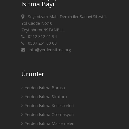
Isıtma Bayi
Seyitnizam Mah. Demirciler Sanayi Sitesi 1.
Yol Cadde No:10
Zeytinburnu/İSTANBUL
0212 812 61 94
0507 261 00 00
info@yerdenisitma.org
Ürünler
Yerden Isıtma Borusu
Yerden Isıtma Straforu
Yerden Isıtma Kollektörleri
Yerden Isıtma Otomasyon
Yerden Isıtma Malzemeleri