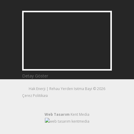
Detay Göster
Hak Enerji | Rehau Yerden Isıtma Bayi © 2026
Çerez Politikası
Web Tasarım
Kent Media