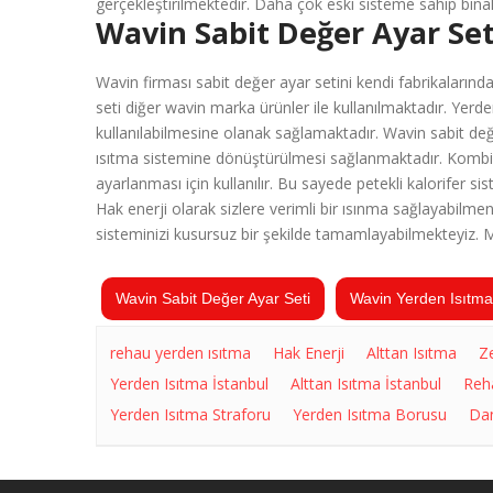
gerçekleştirilmektedir. Daha çok eski sisteme sahip binalar
Wavin Sabit Değer Ayar Seti
Wavin firması sabit değer ayar setini kendi fabrikalarınd
seti diğer wavin marka ürünler ile kullanılmaktadır. Yerden
kullanılabilmesine olanak sağlamaktadır. Wavin sabit değe
ısıtma sistemine dönüştürülmesi sağlanmaktadır. Kombide
ayarlanması için kullanılır. Bu sayede petekli kalorifer sis
Hak enerji olarak sizlere verimli bir ısınma sağlayabilme
sisteminizi kusursuz bir şekilde tamamlayabilmekteyiz. M
Wavin Sabit Değer Ayar Seti
Wavin Yerden Isıtma
rehau yerden ısıtma
Hak Enerji
Alttan Isıtma
Z
Yerden Isıtma İstanbul
Alttan Isıtma İstanbul
Reh
Yerden Isıtma Straforu
Yerden Isıtma Borusu
Dan