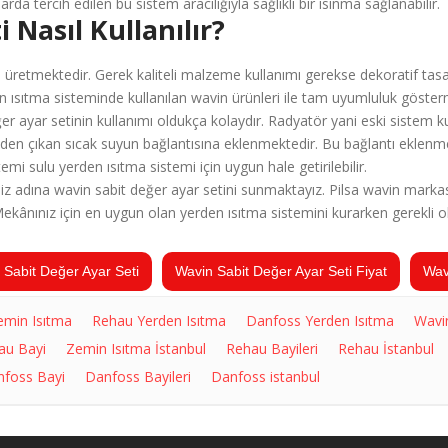
da tercih edilen bu sistem aracılığıyla sağlıklı bir ısınma sağlanabilir.
 Nasıl Kullanılır?
a üretmektedir. Gerek kaliteli malzeme kullanımı gerekse dekoratif tasa
 ısıtma sisteminde kullanılan wavin ürünleri ile tam uyumluluk göstermekt
r ayar setinin kullanımı oldukça kolaydır. Radyatör yani eski sistem kul
n çıkan sıcak suyun bağlantısına eklenmektedir. Bu bağlantı eklenmesi
temi sulu yerden ısıtma sistemi için uygun hale getirilebilir.
niz adına wavin sabit değer ayar setini sunmaktayız. Pilsa wavin markası
ekânınız için en uygun olan yerden ısıtma sistemini kurarken gerekli o
 Sabit Değer Ayar Seti
Wavin Sabit Değer Ayar Seti Fiyat
Wav
emin Isıtma
Rehau Yerden Isıtma
Danfoss Yerden Isıtma
Wavi
au Bayi
Zemin Isıtma İstanbul
Rehau Bayileri
Rehau İstanbul
foss Bayi
Danfoss Bayileri
Danfoss istanbul