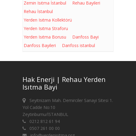
Zemin Isıtma İstanbul
Rehau Bayileri
Rehau İstanbul
Yerden Isıtma Kollektörü
Yerden Isıtma Straforu
Yerden Isıtma Borusu
Danfoss Bayi
Danfoss Bayileri
Danfoss istanbul
Hak Enerji | Rehau Yerden
Isıtma Bayi
Seyitnizam Mah. Demirciler Sanayi Sitesi 1.
Yol Cadde No:10
Zeytinburnu/İSTANBUL
0212 812 61 94
0507 261 00 00
info@yerdenisitma.org