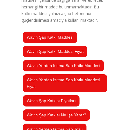
maddesi içerisinde sağlığa zarar verebilecek
herhangi bir madde bulunmamaktadır. Bu
katkı maddesi yalnızca şap betonunun
güçlendirilmesi amacıyla kullanılmaktadır.
Wavin Şap Katkı Maddesi
Wavin Şap Katkı Maddesi Fiyat
Wavin Yerden Isıtma Şap Katkı Maddesi
Wavin Yerden Isıtma Şap Katkı Maddesi
Fiyat
Wavin Şap Katkısı Fiyatları
Wavin Şap Katkısı Ne İşe Yarar?
Wavin Yerden Isıtma Şap Tozu