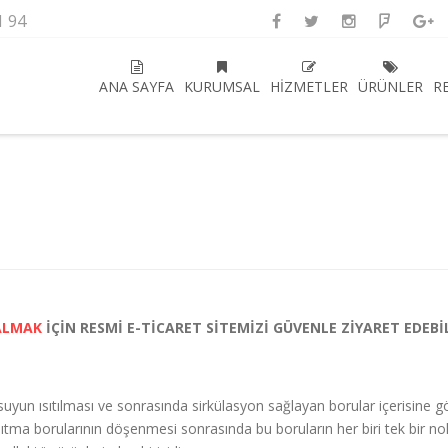
1 94
ANA SAYFA
KURUMSAL
HIZMETLER
ÜRÜNLER
R
ALMAK
İÇİN RESMİ E-TİCARET SİTEMİZİ GÜVENLE ZİYARET EDEBİ
 suyun ısıtılması ve sonrasında sirkülasyon sağlayan borular içerisine g
tma borularının döşenmesi sonrasında bu boruların her biri tek bir nokta