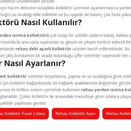
kollektör ürünlerinden birisidir.
ğu için hacim debisinin kolaylıkla kollektör üzerinde ayarlanmasına yardı
. Doğru su sıcaklığı elde edilebilir ve bu sayede de basınç çok fazla yük
örü Nasıl Kullanılır?
erden ısıtma kollektörü
çok kolay bir şekilde sadece birkaç dakika i
sonrasında iki ana vana sayesinde su girişini ve çıkışını kontrol edecek 
çerisinde
rehau debi ayarlı kollektör
ürünleri tercih edilmektedir. Bu
riş ve çıkış borularının bir arada bulunduğu çifte sistemler sayesinde her
 Nasıl Ayarlanır?
rlı kollektör
sistemin boyutlarına, çapına ve su sıcaklığına göre özel
i için kolektör bağlantısında da bağlantı aralıklarında değişimler görüle
ası ile birlikte sistem içerisinde kullanılan
rehau yerden ısıtma ko
lanabilir. Çünkü kollektör ile arasındaki mesafeye göre odalara ulaşacak
 şekilde yapılması gerekir.
u Kollektör Fiyatı Listesi
Rehau Kollektör Ayarı
Rehau Kollek