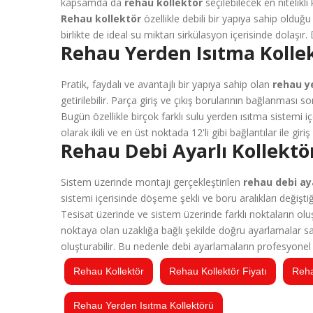
kapsamda da
rehau kollektör
seçilebilecek en nitelikli 
Rehau kollektör
özellikle debili bir yapıya sahip oldu
birlikte de ideal su miktarı sirkülasyon içerisinde dolaşır
Rehau Yerden Isıtma Kollekt
Pratik, faydalı ve avantajlı bir yapıya sahip olan
rehau y
getirilebilir. Parça giriş ve çıkış borularının bağlanması 
Bugün özellikle birçok farklı sulu yerden ısıtma sistemi i
olarak ikili ve en üst noktada 12'li gibi bağlantılar ile gi
Rehau Debi Ayarlı Kollektör
Sistem üzerinde montajı gerçekleştirilen
rehau debi aya
sistemi içerisinde döşeme şekli ve boru aralıkları değiştiğ
Tesisat üzerinde ve sistem üzerinde farklı noktaların oluşm
noktaya olan uzaklığa bağlı şekilde doğru ayarlamalar sağ
oluşturabilir. Bu nedenle debi ayarlamaların profesyonel
Rehau Kollektör
Rehau Kollektör Fiyatı
Reha
Rehau Yerden Isıtma Kollektörü