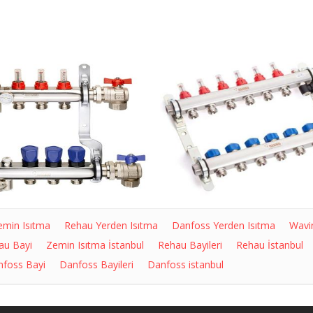
emin Isıtma
Rehau Yerden Isıtma
Danfoss Yerden Isıtma
Wavi
au Bayi
Zemin Isıtma İstanbul
Rehau Bayileri
Rehau İstanbul
foss Bayi
Danfoss Bayileri
Danfoss istanbul