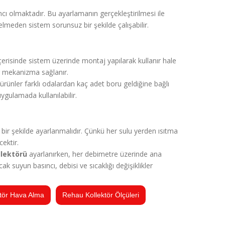
mcı olmaktadır. Bu ayarlamanın gerçekleştirilmesi ile
selmeden sistem sorunsuz bir şekilde çalışabilir.
çerisinde sistem üzerinde montaj yapılarak kullanır hale
bir mekanizma sağlanır.
 ürünler farklı odalardan kaç adet boru geldiğine bağlı
 uygulamada kullanılabilir.
 bir şekilde ayarlanmalıdır. Çünkü her sulu yerden ısıtma
cektir.
llektörü
ayarlanırken, her debimetre üzerinde ana
 suyun basıncı, debisi ve sıcaklığı değişiklikler
tör Hava Alma
Rehau Kollektör Ölçüleri