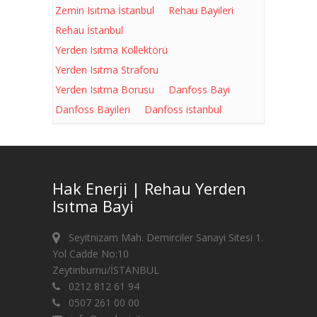
Zemin Isıtma İstanbul
Rehau Bayileri
Rehau İstanbul
Yerden Isıtma Kollektörü
Yerden Isıtma Straforu
Yerden Isıtma Borusu
Danfoss Bayi
Danfoss Bayileri
Danfoss istanbul
Hak Enerji | Rehau Yerden
Isıtma Bayi
Seyitnizam Mah. Demirciler Sanayi Sitesi 1.
Yol Cadde No:10
Zeytinburnu/İSTANBUL
0212 812 61 94
0507 261 00 00