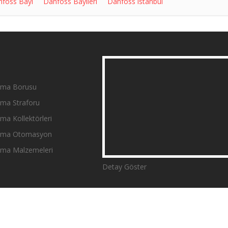
foss Bayi
Danfoss Bayileri
Danfoss istanbul
tma Borusu
tma Straforu
ma Kollektörleri
ıtma Otomasyon
tma Malzemeleri
Detay Göster
Çerez Politikası