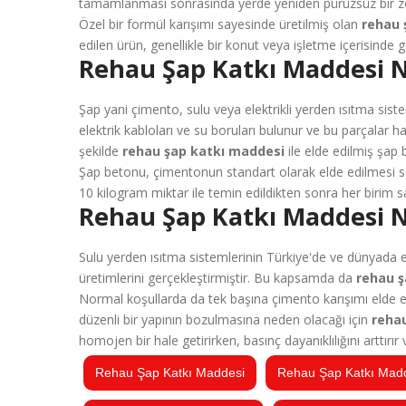
tamamlanması sonrasında yerde yeniden pürüzsüz bir z
Özel bir formül karışımı sayesinde üretilmiş olan
rehau 
edilen ürün, genellikle bir konut veya işletme içerisinde 
Rehau Şap Katkı Maddesi Na
Şap yani çimento, sulu veya elektrikli yerden ısıtma si
elektrik kabloları ve su boruları bulunur ve bu parçalar
şekilde
rehau şap katkı maddesi
ile elde edilmiş şap
Şap betonu, çimentonun standart olarak elde edilmesi son
10 kilogram miktar ile temin edildikten sonra her birim sa
Rehau Şap Katkı Maddesi N
Sulu yerden ısıtma sistemlerinin Türkiye'de ve dünyada 
üretimlerini gerçekleştirmiştir. Bu kapsamda da
rehau 
Normal koşullarda da tek başına çimento karışımı elde e
düzenli bir yapının bozulmasına neden olacağı için
reha
homojen bir hale getirirken, basınç dayanıklılığını arttırır
Rehau Şap Katkı Maddesi
Rehau Şap Katkı Madd