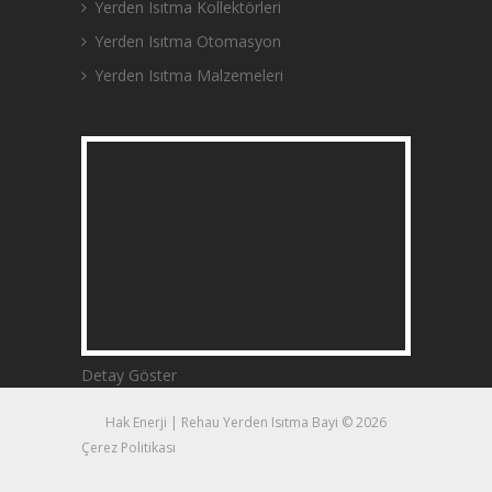
Yerden Isıtma Kollektörleri
Yerden Isıtma Otomasyon
Yerden Isıtma Malzemeleri
Detay Göster
Hak Enerji | Rehau Yerden Isıtma Bayi © 2026
Çerez Politikası