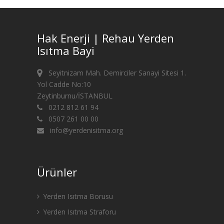
Hak Enerji | Rehau Yerden
Isıtma Bayi
Seyitnizam Mah. Demirciler Sanayi Sitesi 1.
Yol Cadde No:10
Zeytinburnu/İSTANBUL
0212 812 61 94
0507 261 00 00
info@yerdenisitma.org
Ürünler
Yerden Isıtma Borusu
Yerden Isıtma Straforu