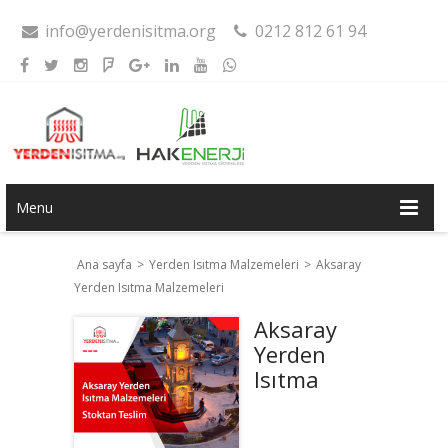
info@yerdenisitma.org
0212 812 61 94
Menu
Ana sayfa
>
Yerden Isıtma Malzemeleri
>
Aksaray
Yerden Isıtma Malzemeleri
Aksaray
Yerden
Isıtma