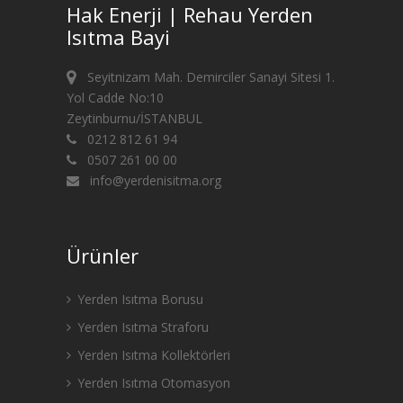
Hak Enerji | Rehau Yerden
Isıtma Bayi
Seyitnizam Mah. Demirciler Sanayi Sitesi 1.
Yol Cadde No:10
Zeytinburnu/İSTANBUL
0212 812 61 94
0507 261 00 00
info@yerdenisitma.org
Ürünler
Yerden Isıtma Borusu
Yerden Isıtma Straforu
Yerden Isıtma Kollektörleri
Yerden Isıtma Otomasyon