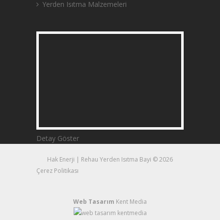
Yerden Isıtma Malzemeleri
Detay Göster
Hak Enerji | Rehau Yerden Isıtma Bayi © 2026
Çerez Politikası
Web Tasarım
Kent Media