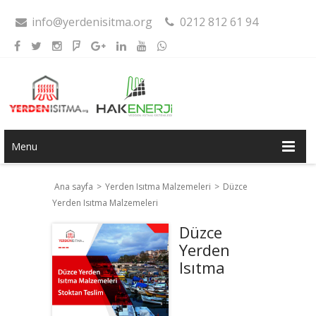
info@yerdenisitma.org
0212 812 61 94
Menu
Ana sayfa
>
Yerden Isıtma Malzemeleri
>
Düzce
Yerden Isıtma Malzemeleri
Düzce
Yerden
Isıtma