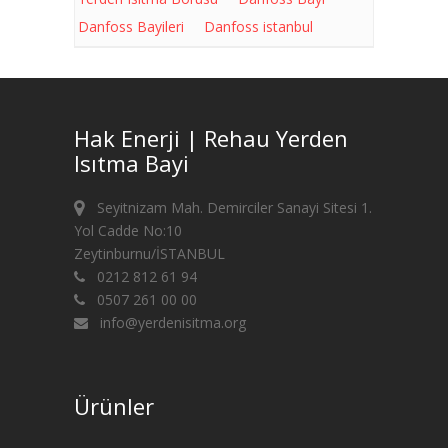
Danfoss Bayileri
Danfoss istanbul
Hak Enerji | Rehau Yerden
Isıtma Bayi
Seyitnizam Mah. Demirciler Sanayi Sitesi 1.
Yol Cadde No:10
Zeytinburnu/İSTANBUL
0212 812 61 94
0507 261 00 00
info@yerdenisitma.org
Ürünler