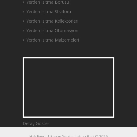
Yerden Isıtma Borusu
Yerden Isıtma Straforu
Yerden Isıtma Kollektörleri
Yerden Isıtma Otomasyon
Yerden Isıtma Malzemeleri
Detay Göster
Hak Enerji | Rehau Yerden Isıtma Bayi © 2026