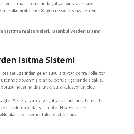
yerden ısıtma sistemlerinde çalışan bir sistem size
arını kullanarak bize 365 gün ulaşabilirsiniz. Hemen
rden ısıtma malzemeleri, İstanbul yerden ısıtma
rden Isıtma Sistemi
, tesisat üzerinden gelen suyu ısıttıktan sonra kollektör
lar üzerinde döşenmiş olan bu borular içerisinde sıcak su
a borusu hatlarına dağılarak, bu sirkülasyonun elde
sağlar. Sizde yaşam veya çalışma alanlarınızda artık bu
 size bir telefon kadar yakın olan Hak Enerji ve
klif alabilir ve hizmet talep edebilirsiniz.