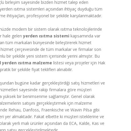
çlü birleşim sayesinde bizden hizmet talep eden
 yerden ısıtma sistemleri açısından ihtiyaç duyduğu tüm
e ihtiyaçları, profesyonel bir şekilde karşılanmaktadır.
üzde modern bir sistem olarak ısıtma teknolojilerinde
ir hale gelen
yerden ısıtma sistemi
kapsamında var
an tüm markaları bünyesinde birleştirerek hizmet
 hizmet çerçevesinde de tüm markalar ve firmalar son
mlu bir şekilde yeni sistem içerisinde yerini almıştır. Bu
l yerden ısıtma malzeme
listesi veya projeler için Hak
atik bir şekilde fiyat teklifleri alınabilir.
şundan bugüne kadar gerçekleştirdiği satış hizmetleri ve
izmetleri sayesinde rakip firmalara göre müşteri
a yüksek bir benimsenme sağlamıştır. Genel olarak
malzemelerin satışını gerçekleştirmek için malzeme
risinde Rehau, Danfoss, Fraenkische ve Wavin Pilsa gibi
ri yer almaktadır. Fakat elbette ki müşteri isteklerine ve
 olarak yerli malı ürünler açısından da ECA, Kalde, Kas ve
arın satışı gerçekleştirilmektedir.