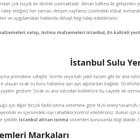
sından çok büyük bir destek sunmaktadır. Alman kalitesi ile geliştirilen 
 talep ettiğiniz her zaman, iletişim sayfamız üzerindeki irtibat numaral
i ve uygulamaları hakkında detaylı bilgi talep edebilirsiniz.
alzemeleri satışı, Isıtma malzemeleri istanbul, En kaliteli ye
İstanbul Sulu Ye
ma prensibine sahiptir. Kombi veya katı yakıt kazanı gibi bir ana ısıtıcı
ere ulaşan sıcak su boru hatlarına ayrı ayrı ağızlardan bağlıdır. Strafor
yayılım gösterir. Sıcak su ana ısıtıcıdan kollektöre bu sayede de ısıtm
ğu için diğer birçok farklı ısıtma sistemine göre %20 enerji tasarrufu 
ayesinde ev içerisindeki ısıyı rahatlıkla kontrol edebilirsiniz. Bunun için
ir şekilde
İstanbul alttan ısıtma
sistemleri konusunda bilgi alabilir, te
temleri Markaları