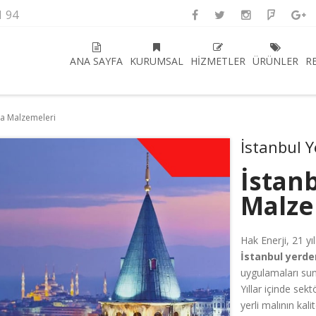
1 94
ANA SAYFA
KURUMSAL
HIZMETLER
ÜRÜNLER
R
ma Malzemeleri
İstanbul 
İstan
Malze
Hak Enerji, 21 y
İstanbul yerde
uygulamaları sun
Yıllar içinde se
yerli malının kali