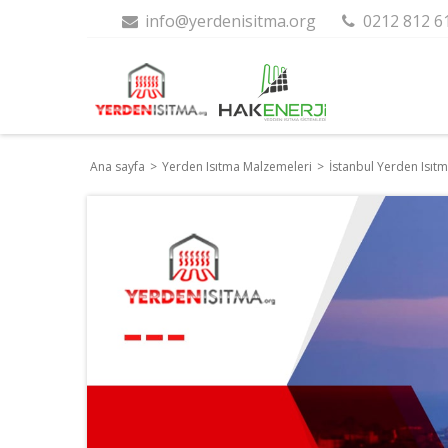
info@yerdenisitma.org
0212 812 6
Ana sayfa
>
Yerden Isıtma Malzemeleri
>
İstanbul Yerden Isıt