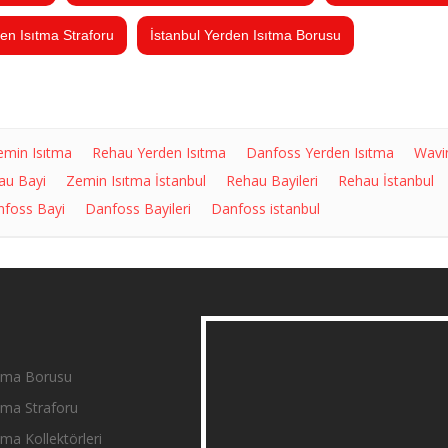
en Isıtma Straforu
İstanbul Yerden Isıtma Borusu
emin Isıtma
Rehau Yerden Isıtma
Danfoss Yerden Isıtma
Wavi
au Bayi
Zemin Isıtma İstanbul
Rehau Bayileri
Rehau İstanbul
foss Bayi
Danfoss Bayileri
Danfoss istanbul
tma Borusu
tma Straforu
ma Kollektörleri