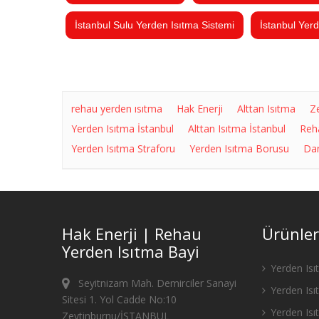
İstanbul Sulu Yerden Isıtma Sistemi
İstanbul Yerd
rehau yerden ısıtma
Hak Enerji
Alttan Isıtma
Z
Yerden Isıtma İstanbul
Alttan Isıtma İstanbul
Reh
Yerden Isıtma Straforu
Yerden Isıtma Borusu
Dan
Hak Enerji | Rehau
Ürünler
Yerden Isıtma Bayi
Yerden Isı
Seyitnizam Mah. Demirciler Sanayi
Yerden Isı
Sitesi 1. Yol Cadde No:10
Yerden Isıt
Zeytinburnu/İSTANBUL