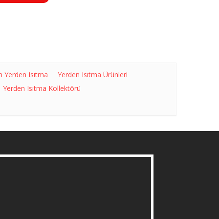
n Yerden Isıtma
Yerden Isıtma Ürünleri
Yerden Isıtma Kollektörü