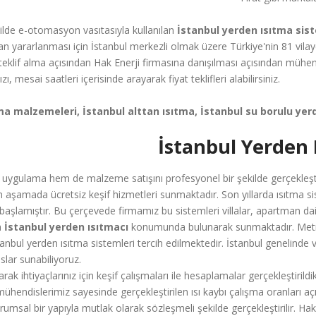
ilde e-otomasyon vasıtasıyla kullanılan
İstanbul yerden ısıtma sis
n yararlanması için İstanbul merkezli olmak üzere Türkiye'nin 81 vil
 teklif alma açısından Hak Enerji firmasına danışılması açısından mühe
mesai saatleri içerisinde arayarak fiyat teklifleri alabilirsiniz.
a malzemeleri, İstanbul alttan ısıtma, İstanbul su borulu yerd
İstanbul Yerden I
uygulama hem de malzeme satışını profesyonel bir şekilde gerçekleşti
ön aşamada ücretsiz keşif hizmetleri sunmaktadır. Son yıllarda ısıtma s
başlamıştır. Bu çerçevede firmamız bu sistemleri villalar, apartman daire
a
İstanbul yerden ısıtmacı
konumunda bulunarak sunmaktadır. Metrop
tanbul yerden ısıtma sistemleri tercih edilmektedir. İstanbul genelind
slar sunabiliyoruz.
arak ihtiyaçlarınız için keşif çalışmaları ile hesaplamalar gerçekleştiri
ühendislerimiz sayesinde gerçekleştirilen ısı kaybı çalışma oranları açı
sal bir yapıyla mutlak olarak sözleşmeli şekilde gerçekleştirilir. Hak E